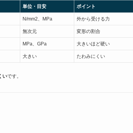
単位・目安
ポイント
N/mm2、MPa
外から受ける力
無次元
変形の割合
MPa、GPa
大きいほど硬い
大きい
たわみにくい
くい
です。