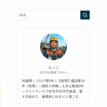
もっこ
元土木公務員ブロガー
35歳男｜ブログ歴2年｜【経歴】建設業10
年（民間）→病気で休職→土木公務員3年
→フリーランスで在宅月30万円達成。週
４日休みで、健康的にゆるりと過ごす。