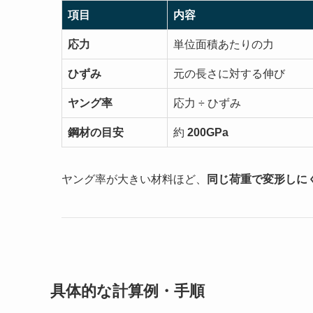
項目
内容
応力
単位面積あたりの力
ひずみ
元の長さに対する伸び
ヤング率
応力 ÷ ひずみ
鋼材の目安
約
200GPa
ヤング率が大きい材料ほど、
同じ荷重で変形しに
具体的な計算例・手順