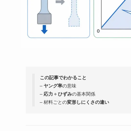
この記事でわかること
–
ヤング率
の意味
–
応力 ÷ ひずみ
の基本関係
– 材料ごとの
変形しにくさの違い