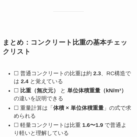
まとめ：コンクリート比重の基本チェッ
クリスト
☐ 普通コンクリートの比重は約
2.3
、RC構造で
は
2.4
と覚えている
☐
比重（無次元）
と
単位体積重量（kN/m³）
の違いを説明できる
☐ 重量計算は「
体積 × 単位体積重量
」の式で求
められる
☐ 軽量コンクリートは比重
1.6〜1.9
で普通よ
り軽いと理解している