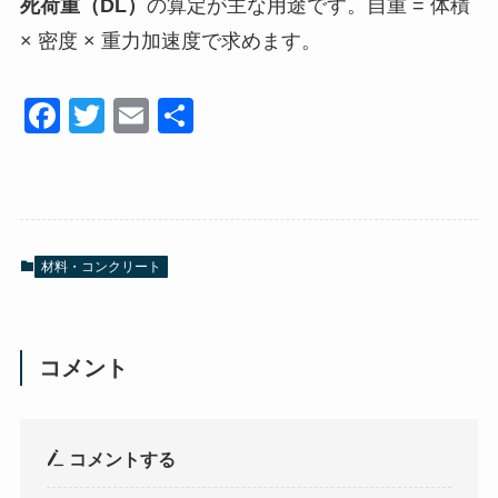
死荷重（DL）
の算定が主な用途です。自重 = 体積
× 密度 × 重力加速度で求めます。
F
T
E
共
a
wi
m
有
c
tt
ail
e
er
b
材料・コンクリート
o
o
k
コメント
コメントする