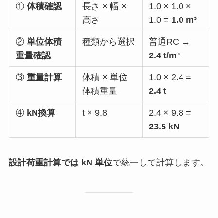
①
体積確認
長さ × 幅 ×
1.0 × 1.0 ×
高さ
1.0 =
1.0 m³
②
単位体積
種類から選択
普通RC →
重量確認
2.4 t/m³
③
重量計算
体積 × 単位
1.0 × 2.4 =
体積重量
2.4 t
④
kN換算
t × 9.8
2.4 × 9.8 =
23.5 kN
設計荷重計算では kN 単位
で統一して計算します。