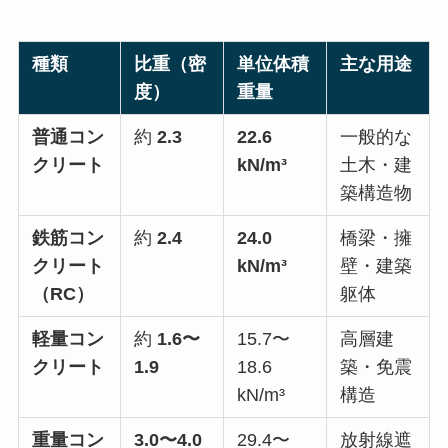
種類
比重（密
単位体積
主な用途
度）
重量
普通コン
約
2.3
22.6
一般的な
クリート
kN/m³
土木・建
築構造物
鉄筋コン
約
2.4
24.0
橋梁・擁
クリート
kN/m³
壁・建築
（RC）
躯体
軽量コン
約
1.6〜
15.7〜
高層建
クリート
1.9
18.6
築・免震
kN/m³
構造
重量コン
3.0〜4.0
29.4〜
放射線遮