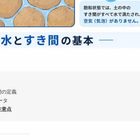
態の定義
ータ
注意点