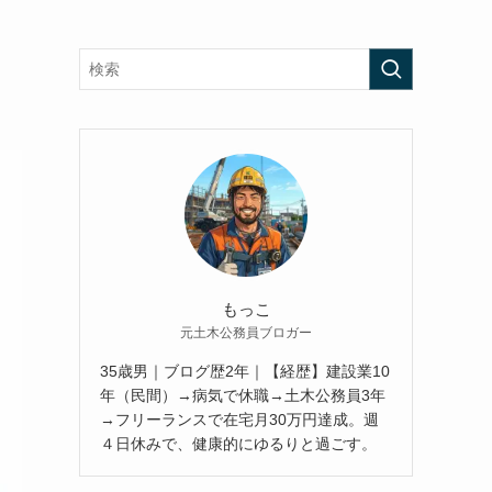
もっこ
元土木公務員ブロガー
35歳男｜ブログ歴2年｜【経歴】建設業10
年（民間）→病気で休職→土木公務員3年
→フリーランスで在宅月30万円達成。週
４日休みで、健康的にゆるりと過ごす。