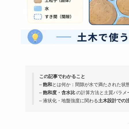
この記事でわかること
–
飽和
とは何か：間隙が水で満たされた状
–
飽和度・含水比
の計算方法と土質パラメ
– 液状化・地盤強度に関わる
土木設計での