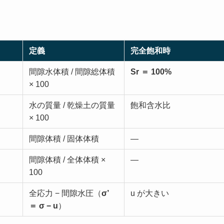
定義
完全飽和時
間隙水体積 / 間隙総体積
Sr ＝ 100%
× 100
水の質量 / 乾燥土の質量
飽和含水比
× 100
間隙体積 / 固体体積
—
間隙体積 / 全体体積 ×
—
100
全応力 − 間隙水圧（
σ’
u が大きい
＝ σ − u
）