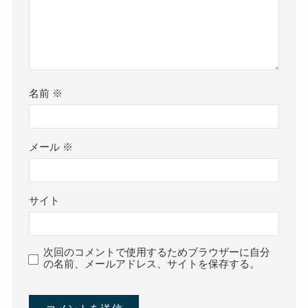
名前
※
メール
※
サイト
次回のコメントで使用するためブラウザーに自分
の名前、メールアドレス、サイトを保存する。