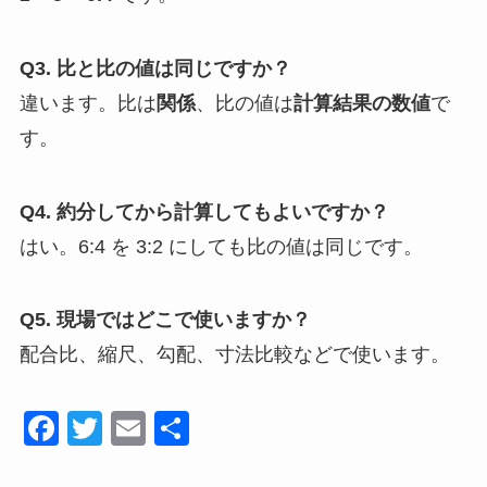
Q3. 比と比の値は同じですか？
違います。比は
関係
、比の値は
計算結果の数値
で
す。
Q4. 約分してから計算してもよいですか？
はい。6:4 を 3:2 にしても比の値は同じです。
Q5. 現場ではどこで使いますか？
配合比、縮尺、勾配、寸法比較などで使います。
F
T
E
共
a
wi
m
有