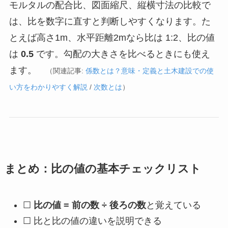
モルタルの配合比、図面縮尺、縦横寸法の比較で
は、比を数字に直すと判断しやすくなります。た
とえば高さ1m、水平距離2mなら比は 1:2、比の値
は
0.5
です。勾配の大きさを比べるときにも使え
ます。
（関連記事:
係数とは？意味・定義と土木建設での使
い方をわかりやすく解説
/
次数とは
）
まとめ：比の値の基本チェックリスト
☐
比の値 = 前の数 ÷ 後ろの数
と覚えている
☐ 比と比の値の違いを説明できる