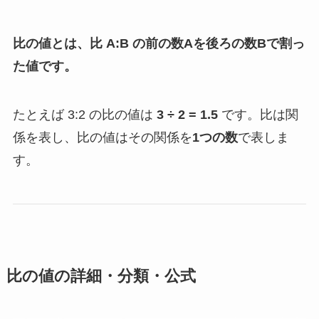
比の値とは、比 A:B の前の数Aを後ろの数Bで割っ
た値です。
たとえば 3:2 の比の値は
3 ÷ 2 = 1.5
です。比は関
係を表し、比の値はその関係を
1つの数
で表しま
す。
比の値の詳細・分類・公式