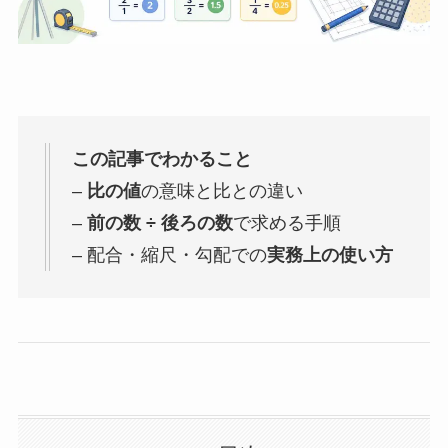
この記事でわかること
–
比の値
の意味と比との違い
–
前の数 ÷ 後ろの数
で求める手順
– 配合・縮尺・勾配での
実務上の使い方