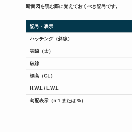
断面図を読む際に覚えておくべき記号です。
記号・表示
ハッチング（斜線）
実線（太）
破線
標高（GL）
H.W.L / L.W.L
勾配表示（n:1 または %）