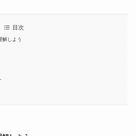
目次
理解しよう
ト