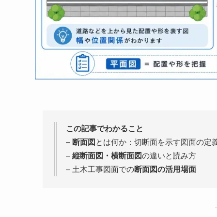
この記事でわかること
–
断面図
とは何か：切断面を示す図面の定
–
縦断面図・横断面図
の違いと読み方
– 土木工事図面での
断面図の活用場面