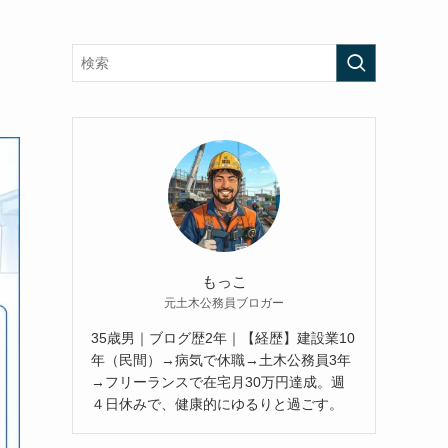
もっこ
元土木公務員ブロガー
35歳男｜ブログ歴2年｜【経歴】建設業10
年（民間）→病気で休職→土木公務員3年
→フリーランスで在宅月30万円達成。週
４日休みで、健康的にゆるりと過ごす。