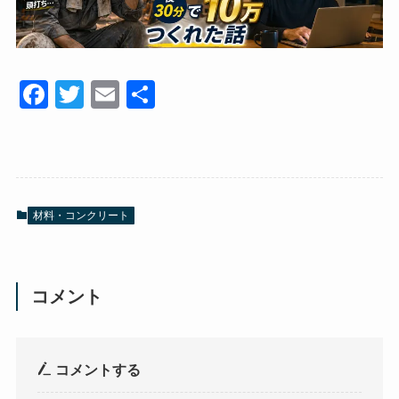
F
T
E
共
a
wi
m
有
c
tt
ail
e
er
b
材料・コンクリート
o
o
k
コメント
コメントする