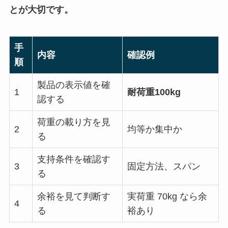
とが大切です。
手
内容
確認例
順
製品の表示値を確
1
耐荷重100kg
認する
荷重の載り方を見
2
均等か集中か
る
支持条件を確認す
3
固定方法、スパン
る
余裕を見て判断す
実荷重 70kg なら余
4
る
裕あり