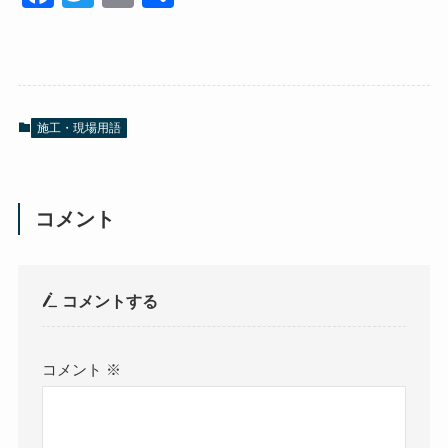
a
wi
m
有
c
tt
ail
e
er
b
施工・現場用語
o
o
k
コメント
コメントする
コメント
※