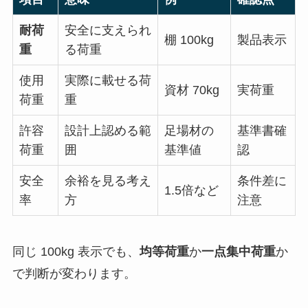
耐荷
安全に支えられ
棚 100kg
製品表示
重
る荷重
使用
実際に載せる荷
資材 70kg
実荷重
荷重
重
許容
設計上認める範
足場材の
基準書確
荷重
囲
基準値
認
安全
余裕を見る考え
条件差に
1.5倍など
率
方
注意
同じ 100kg 表示でも、
均等荷重
か
一点集中荷重
か
で判断が変わります。