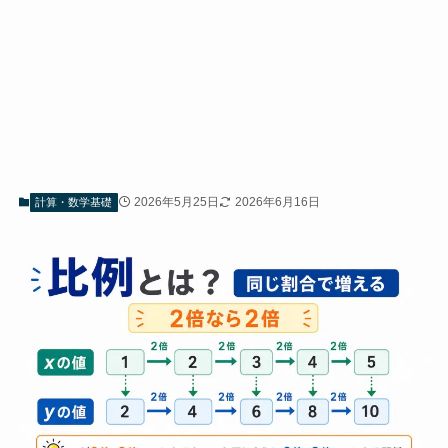
2026年5月25日
2026年6月16日
計算・数学基礎