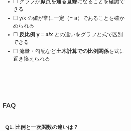
☐ グラフが
原点を通る直線
になることを確認で
きる
☐ y/x の値が常に一定（= a）であることを確か
められる
☐
反比例 y = a/x
との違いをグラフと式で区別
できる
☐ 流量・勾配など
土木計算での比例関係
を式に
置き換えられる
FAQ
Q1. 比例と一次関数の違いは？