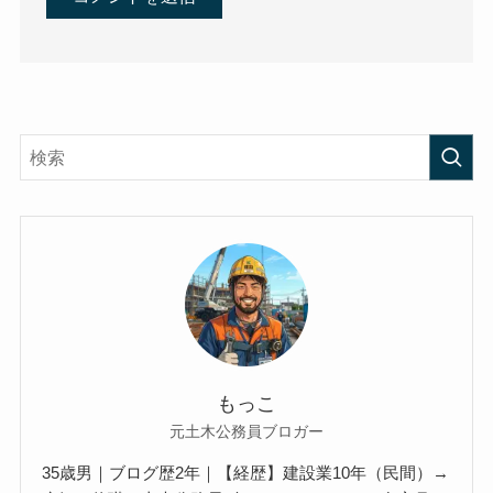
もっこ
元土木公務員ブロガー
35歳男｜ブログ歴2年｜【経歴】建設業10年（民間）→