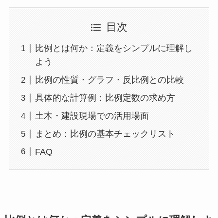
目次
比例とは何か：定義をシンプルに理解し
よう
比例の性質・グラフ・反比例との比較
具体的な計算例：比例定数の求め方
土木・建設現場での活用場面
まとめ：比例の基本チェックリスト
FAQ