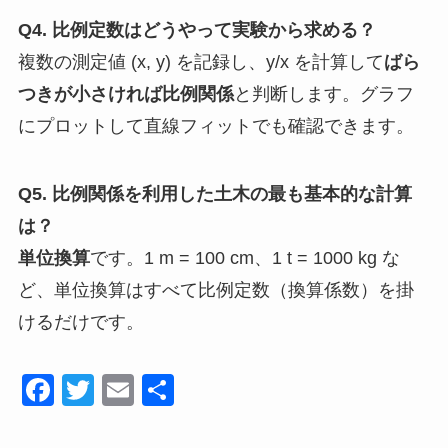
Q4. 比例定数はどうやって実験から求める？
複数の測定値 (x, y) を記録し、y/x を計算して
ばら
つきが小さければ比例関係
と判断します。グラフ
にプロットして直線フィットでも確認できます。
Q5. 比例関係を利用した土木の最も基本的な計算
は？
単位換算
です。1 m = 100 cm、1 t = 1000 kg な
ど、単位換算はすべて比例定数（換算係数）を掛
けるだけです。
F
T
E
共
a
wi
m
有