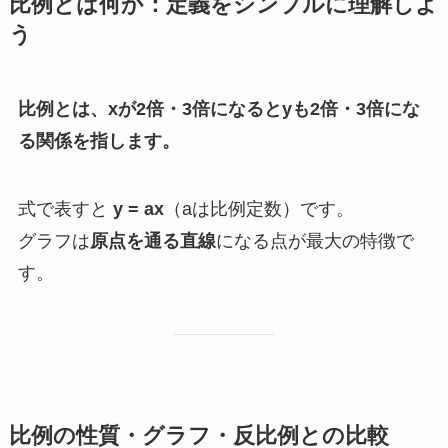
比例とは何か：定義をシンプルに理解しよ
う
比例とは、xが2倍・3倍になるとyも2倍・3倍にな
る関係を指します。
式で表すと
y = ax
（aは比例定数）です。
グラフは
原点を通る直線
になる点が最大の特徴で
す。
比例の性質・グラフ・反比例との比較