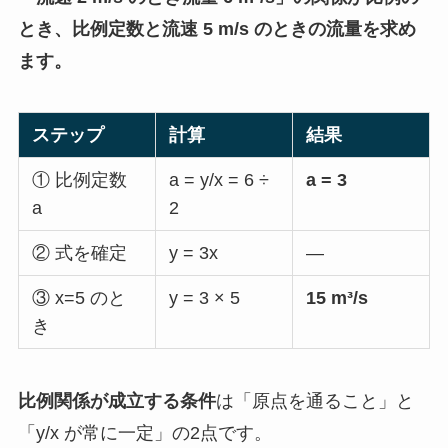
とき、比例定数と流速 5 m/s のときの流量を求め
ます。
ステップ
計算
結果
① 比例定数
a = y/x = 6 ÷
a = 3
a
2
② 式を確定
y = 3x
—
③ x=5 のと
y = 3 × 5
15 m³/s
き
比例関係が成立する条件
は「原点を通ること」と
「y/x が常に一定」の2点です。