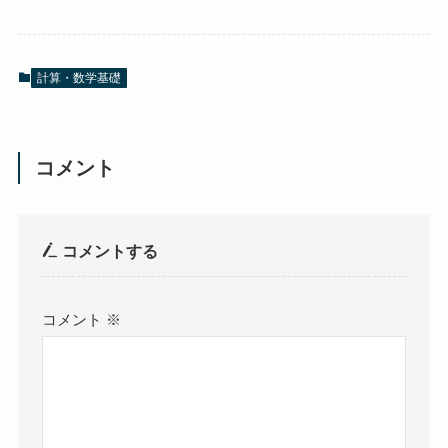
c
tt
ail
e
er
b
計算・数学基礎
o
o
k
コメント
コメントする
コメント
※