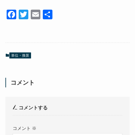
F
T
E
共
a
wi
m
有
c
tt
ail
e
er
b
単位・換算
o
o
k
コメント
コメントする
コメント
※