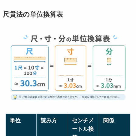
尺貫法の単位換算表
単位
読み方
センチメ
関係
ートル換