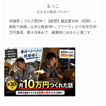
もっこ
元土木公務員ブロガー
35歳男｜ブログ歴2年｜【経歴】建設業10年（民間）→
病気で休職→土木公務員3年→フリーランスで在宅月30
万円達成。週４日休みで、健康的にゆるりと過ごす。