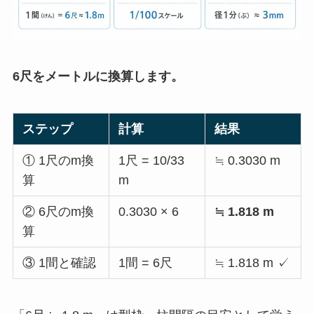
6尺をメートルに換算します。
ステップ
計算
結果
① 1尺のm換
1尺 = 10/33
≒ 0.3030 m
算
m
② 6尺のm換
0.3030 × 6
≒ 1.818 m
算
③ 1間と確認
1間 = 6尺
≒ 1.818 m ✓