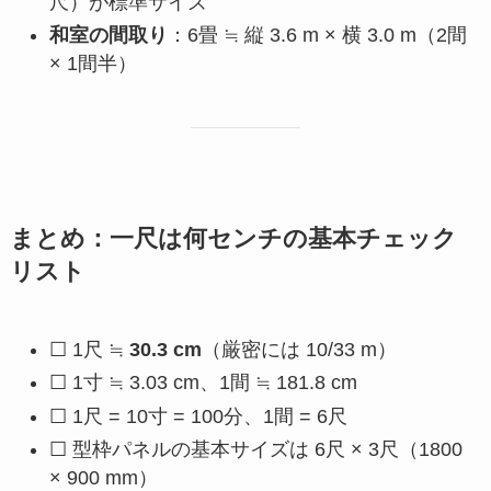
尺）が標準サイズ
和室の間取り
：6畳 ≒ 縦 3.6 m × 横 3.0 m（2間
× 1間半）
まとめ：一尺は何センチの基本チェック
リスト
☐ 1尺 ≒
30.3 cm
（厳密には 10/33 m）
☐ 1寸 ≒ 3.03 cm、1間 ≒ 181.8 cm
☐ 1尺 = 10寸 = 100分、1間 = 6尺
☐ 型枠パネルの基本サイズは 6尺 × 3尺（1800
× 900 mm）