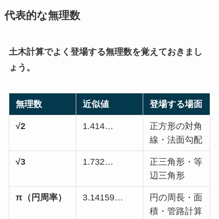
代表的な無理数
土木計算でよく登場する無理数を覚えておきまし
ょう。
無理数
近似値
登場する場面
√2
1.414…
正方形の対角
線・法面勾配
√3
1.732…
正三角形・等
辺三角形
π（円周率）
3.14159…
円の周長・面
積・管路計算