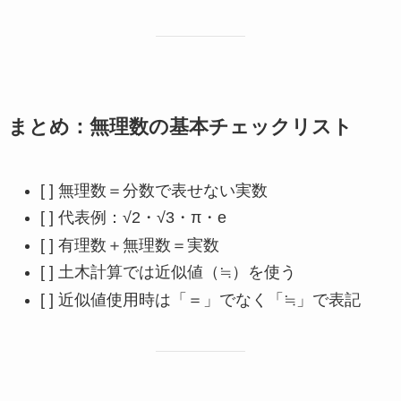
まとめ：無理数の基本チェックリスト
[ ] 無理数＝分数で表せない実数
[ ] 代表例：√2・√3・π・e
[ ] 有理数＋無理数＝実数
[ ] 土木計算では近似値（≒）を使う
[ ] 近似値使用時は「＝」でなく「≒」で表記