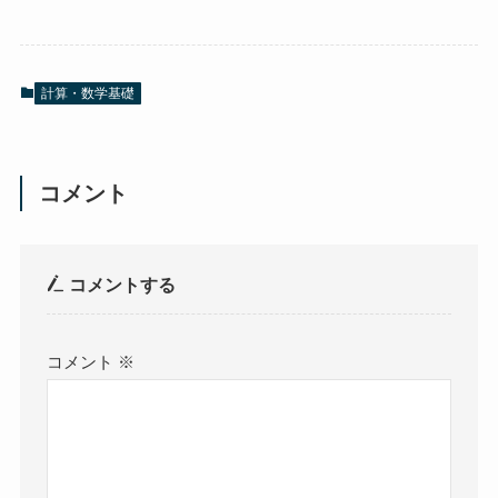
c
tt
ail
e
er
b
計算・数学基礎
o
o
k
コメント
コメントする
コメント
※