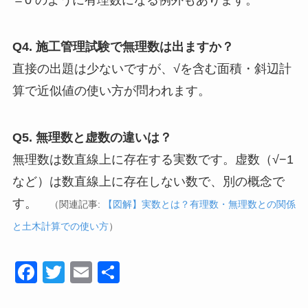
＝0 のように有理数になる例外もあります。
Q4. 施工管理試験で無理数は出ますか？
直接の出題は少ないですが、√を含む面積・斜辺計
算で近似値の使い方が問われます。
Q5. 無理数と虚数の違いは？
無理数は数直線上に存在する実数です。虚数（√−1
など）は数直線上に存在しない数で、別の概念で
す。
（関連記事:
【図解】実数とは？有理数・無理数との関係
と土木計算での使い方
）
F
T
E
共
a
wi
m
有