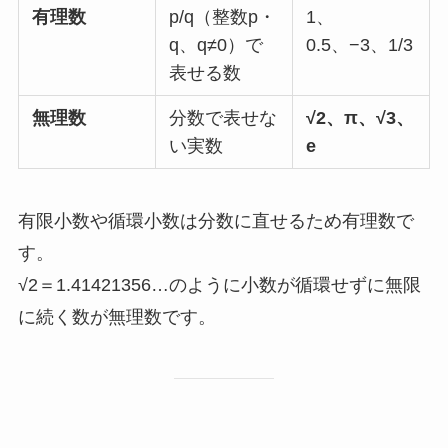
有理数
p/q（整数p・
1、
q、q≠0）で
0.5、−3、1/3
表せる数
無理数
分数で表せな
√2、π、√3、
い実数
e
有限小数や循環小数は分数に直せるため有理数で
す。
√2＝1.41421356…のように小数が循環せずに無限
に続く数が無理数です。