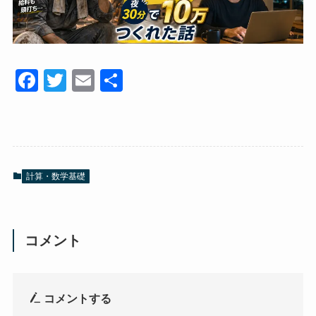
F
T
E
共
a
wi
m
有
c
tt
ail
e
er
b
計算・数学基礎
o
o
k
コメント
コメントする