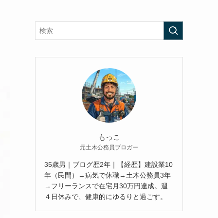
もっこ
元土木公務員ブロガー
35歳男｜ブログ歴2年｜【経歴】建設業10
年（民間）→病気で休職→土木公務員3年
→フリーランスで在宅月30万円達成。週
４日休みで、健康的にゆるりと過ごす。