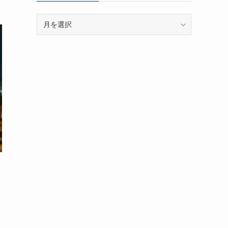
ア
ー
カ
イ
ブ