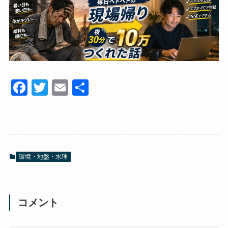
F
T
E
共
a
wi
m
有
c
tt
ail
e
er
b
環境・地盤・水理
o
o
k
コメント