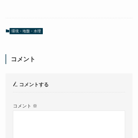
c
tt
ail
e
er
b
環境・地盤・水理
o
o
k
コメント
コメントする
コメント
※