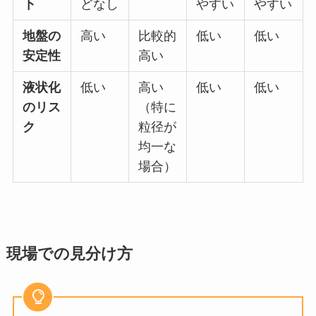
下
どなし
やすい
やすい
地盤の
高い
比較的
低い
低い
安定性
高い
液状化
低い
高い
低い
低い
のリス
（特に
ク
粒径が
均一な
場合）
現場での見分け方