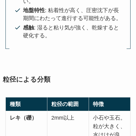
い。
地盤特性
: 粘着性が高く、圧密沈下が長
期間にわたって進行する可能性がある。
感触
: 湿ると粘り気が強く、乾燥すると
硬化する。
粒径による分類
種類
粒径の範囲
特徴
レキ（礫）
2mm以上
小石や玉石。
粒が大きく、
水はけが良