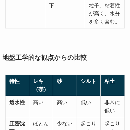
下
粒子。粘着性
が高く、水分
を多く含む。
地盤工学的な観点からの比較
特性
レキ
砂
シルト
粘土
（礫）
透水性
高い
高い
低い
非常に
低い
圧密沈
ほとん
少ない
起こり
起こり