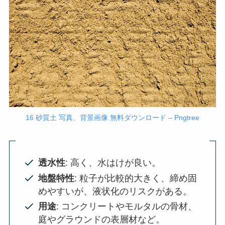
16 砂質土 写真、背景画像 無料ダウンロード – Pngtree
透水性
: 高く、水はけが良い。
地盤特性
: 粒子が比較的大きく、締め固
めやすいが、液状化のリスクがある。
用途
: コンクリートやモルタルの骨材、
庭やグラウンドの表層材など。