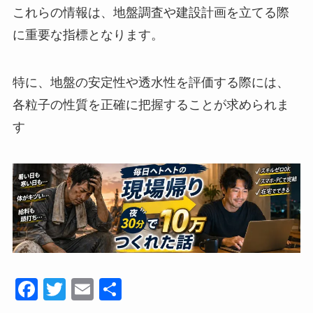
これらの情報は、地盤調査や建設計画を立てる際
に重要な指標となります。
特に、地盤の安定性や透水性を評価する際には、
各粒子の性質を正確に把握することが求められま
す
F
T
E
共
a
wi
m
有